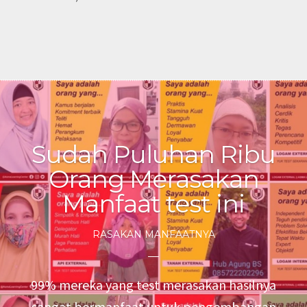
Sudah Puluhan Ribu
Orang Merasakan
Manfaat test ini
RASAKAN MANFAATNYA
99% mereka yang test merasakan hasilnya
sangat bermanfaat untuk pengembangan